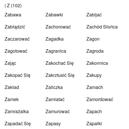
|
Z
(102)
Zabawa
Zabawki
Zabijać
Zabłądzić
Zachorować
Zachód Słońca
Zaczarować
Zagadka
Zagon
Zagotować
Zagranica
Zagroda
Zając
Zakochać Się
Zakonnica
Zakopać Się
Zakrztusić Się
Zakupy
Zakład
Zaliczka
Zamach
Zamek
Zamiatać
Zamordować
Zamrażalka
Zamurować
Zapach
Zapadać Się
Zapasy
Zapałki