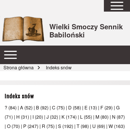
Open Sidebar Mai
Wielki Smoczy Sennik
Babiloński
Open or Close horizontal Main Menu
Główna nawigacja
Strona główna
Indeks snów
Ścieżka nawigacyjna
Indeks snów
?
(84)
|
A
(52)
|
B
(92)
|
C
(75)
|
D
(58)
|
E
(13)
|
F
(29)
|
G
(71)
|
H
(31)
|
I
(20)
|
J
(32)
|
K
(174)
|
L
(55)
|
M
(80)
|
N
(87)
|
O
(70)
|
P
(247)
|
R
(75)
|
S
(192)
|
T
(98)
|
U
(69)
|
W
(163)