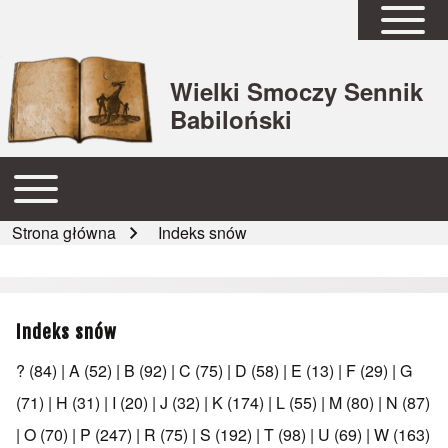
Open Sidebar Mai
Wielki Smoczy Sennik
Babiloński
Open or Close horizontal Main Menu
Główna nawigacja
Strona główna
Indeks snów
Ścieżka nawigacyjna
Indeks snów
?
(84)
|
A
(52)
|
B
(92)
|
C
(75)
|
D
(58)
|
E
(13)
|
F
(29)
|
G
(71)
|
H
(31)
|
I
(20)
|
J
(32)
|
K
(174)
|
L
(55)
|
M
(80)
|
N
(87)
|
O
(70)
|
P
(247)
|
R
(75)
|
S
(192)
|
T
(98)
|
U
(69)
|
W
(163)