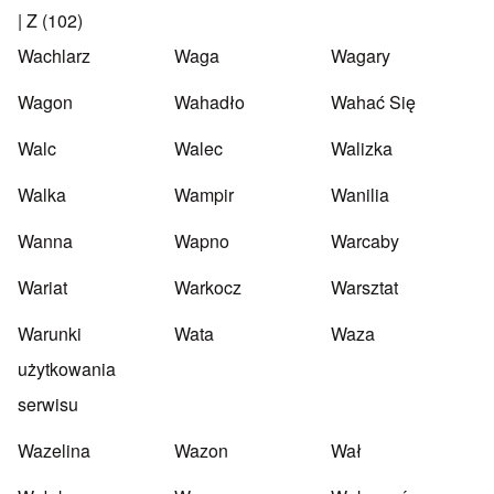
|
Z
(102)
Wachlarz
Waga
Wagary
Wagon
Wahadło
Wahać Się
Walc
Walec
Walizka
Walka
Wampir
Wanilia
Wanna
Wapno
Warcaby
Wariat
Warkocz
Warsztat
Warunki
Wata
Waza
użytkowania
serwisu
Wazelina
Wazon
Wał