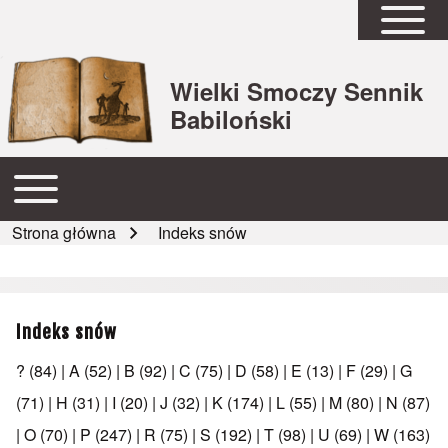
Open Sidebar Mai
Wielki Smoczy Sennik
Babiloński
Open or Close horizontal Main Menu
Główna nawigacja
Strona główna
Indeks snów
Ścieżka nawigacyjna
Indeks snów
?
(84)
|
A
(52)
|
B
(92)
|
C
(75)
|
D
(58)
|
E
(13)
|
F
(29)
|
G
(71)
|
H
(31)
|
I
(20)
|
J
(32)
|
K
(174)
|
L
(55)
|
M
(80)
|
N
(87)
|
O
(70)
|
P
(247)
|
R
(75)
|
S
(192)
|
T
(98)
|
U
(69)
|
W
(163)