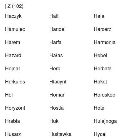
|
Z
(102)
Haczyk
Haft
Hala
Hamulec
Handel
Harcerz
Harem
Harfa
Harmonia
Hazard
Hałas
Hebel
Hejnał
Herb
Herbata
Herkules
Hiacynt
Hokej
Hol
Homar
Horoskop
Horyzont
Hostia
Hotel
Hrabia
Huk
Hulajnoga
Husarz
Huśtawka
Hycel